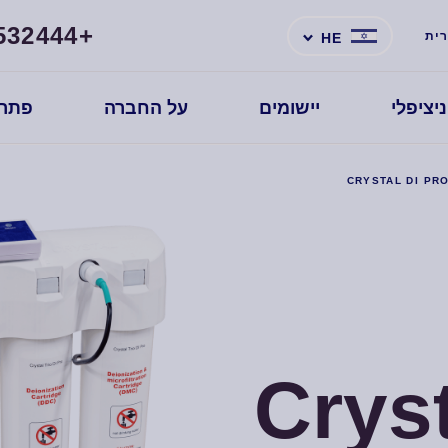
532444+
ית
HE
יציפלי
יישומים
על החברה
פתרו
CRYSTAL DI PR
Crys