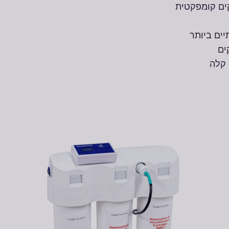
ים קומפקטית
יים ביותר
 קלה