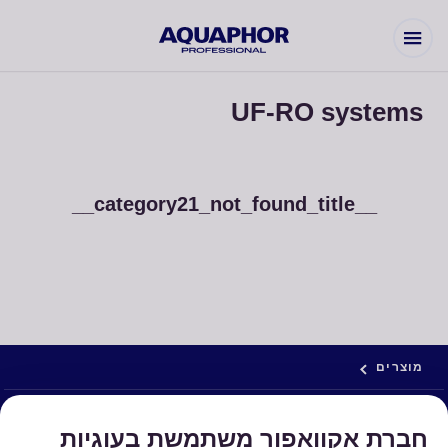
UF-RO systems
__category21_not_found_title__
עלינו
מוצרים
מוצרים
עלינו
על החברה
מערכות אוסמוזה הפוכה
חברת אקוואפור משתמשת בעוגיות