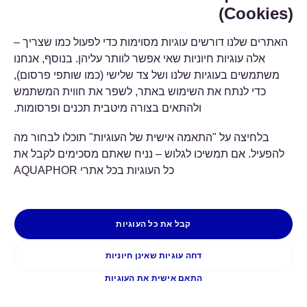
אנשי קשר
מערכות אולטרה פילטרציה
(Cookies)
מרככי מים
האתרים שלנו דורשים עוגיות מסוימות כדי לפעול כמו שצריך –
מערכות סינון קדם
אלה עוגיות חיוניות שאי אפשר לוותר עליהן. בנוסף, אנחנו
אקוואפור © 2026 AQUAPHOR
משתמשים בעוגיות שלנו ושל צד שלישי (כמו שותפי פרסום),
מערכות מים מזוקקים
כל הזכויות שמורות
כדי לנתח את השימוש באתר, לשפר את חווית המשתמש
עברית
ולהתאים בצורה מיטבית תכנים ופרסומות.
בלחיצה על "התאמה אישית של העוגיות" תוכלו לבחור מה
תנאים כללים
פרטיות ו Cookies
להפעיל. אם תמשיכו לגלוש – נניח שאתם מסכימים לקבל את
Cookies שימוש ב
כל העוגיות בכל אתרי AQUAPHOR
קבל את כל העוגיות
דחה עוגיות שאינן חיוניות
התאם אישית את העוגיות