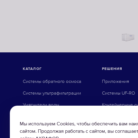
КАТАЛОГ
РЕШЕНИЯ
Системы обратного осмоса
Приложения
Системы ультрафильтрации
Системы UF-RO
Умягчители воды
Контейнерные с
Системы предварительной
очистки
Мы используем Cookies, чтобы обеспечить вам на
сайтом. Продолжая работать с сайтом, вы соглашает
Системы деионизации