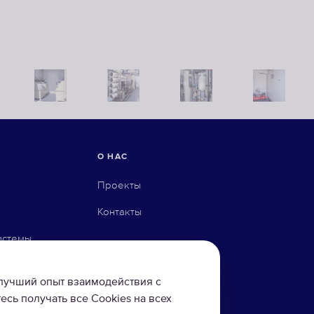
О НАС
Проекты
Контакты
истемы
илучший опыт взаимодействия с
есь получать все Cookies на всех