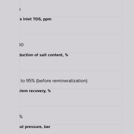
Yes
Max inlet TDS, ppm
1500
Reduction of salt content, %
Up to 95% (before remineralization)
System recovery, %
50%
Input pressure, bar