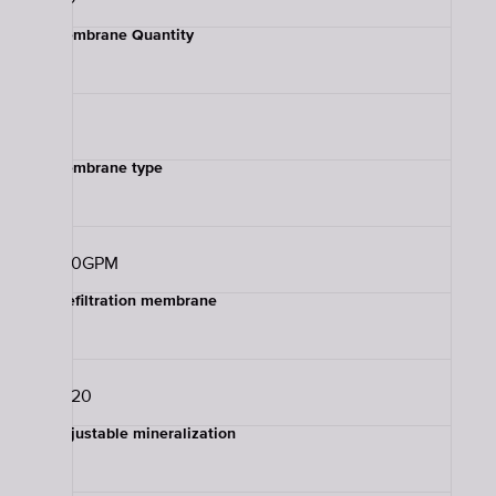
Membrane Quantity
2
Membrane type
600GPM
Prefiltration membrane
B520
Adjustable mineralization