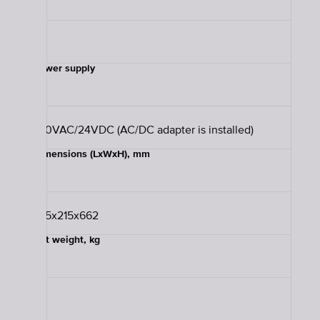
1-4
Power supply
230VAC/24VDC (AC/DC adapter is installed)
Dimensions (LxWxH), mm
485x215x662
Net weight, kg
28