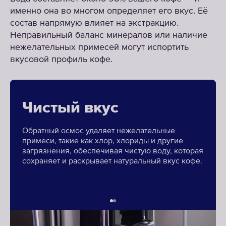
именно она во многом определяет его вкус. Её
состав напрямую влияет на экстракцию.
Неправильный баланс минералов или наличие
нежелательных примесей могут испортить
вкусовой профиль кофе.
Чистый вкус
Регулируемая
минерализация
Обратный осмос удаляет нежелательные
примеси, такие как хлор, хлориды и другие
загрязнения, обеспечивая чистую воду, которая
Наши системы оснащены настраиваемым
сохраняет и раскрывает натуральный вкус кофе.
байпасом, позволяющим точно регулировать
минеральный баланс воды в соответствии с
вашим профилем кофе.