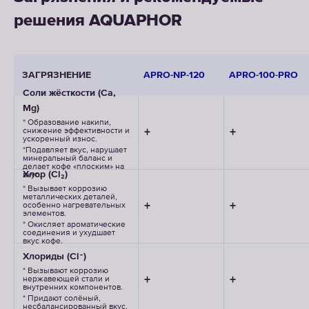
решения AQUAPHOR
ЗАГРЯЗНЕНИЕ
APRO-NP-120
APRO-100-PRO
Соли жёсткости (Ca,
Mg)
* Образование накипи,
+
+
снижение эффективности и
ускоренный износ.
*Подавляет вкус, нарушает
минеральный баланс и
делает кофе «плоским» на
Хлор (Cl₂)
вкус.
* Вызывает коррозию
металлических деталей,
+
+
особенно нагревательных
элементов.
* Окисляет ароматические
соединения и ухудшает
вкус кофе.
Хлориды (Cl⁻)
* Вызывают коррозию
+
+
нержавеющей стали и
внутренних компонентов.
* Придают солёный,
несбалансированный вкус.