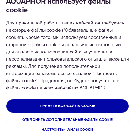
AQUAPHOR использует файлы
cookie
Для правильной работы наших веб-сайтов требуются
некоторые файлы cookie ("Обязательные файлы
КАТАЛОГ
cookie"). Кроме того, мы используем собственные и
сторонние файлы cookie и аналогичные технологии
О НАС
для анализа использования сайта, улучшения и
персонализации пользовательского опыта, а также для
рекламы. Для получения дополнительной
информации ознакомьтесь со ссылкой "Настроить
файлы cookie". Продолжая, вы будете получать все
файлы cookie на всех веб-сайтах AQUAPHOR.
© 2026 АКВАФОР
Все права защищены.
ИЗРАИЛЬ
ПРИНЯТЬ ВСЕ ФАЙЛЫ COOKIE
Условия использования сайта
ОТКЛОНИТЬ ДОПОЛНИТЕЛЬНЫЕ ФАЙЛЫ COOKIE
Политика конфиденциальности
НАСТРОИТЬ ФАЙЛЫ COOKIE
Cookies