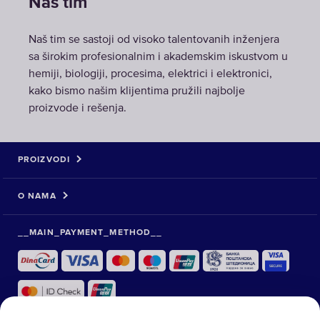
Naš tim
Naš tim se sastoji od visoko talentovanih inženjera
sa širokim profesionalnim i akademskim iskustvom u
hemiji, biologiji, procesima, elektrici i elektronici,
kako bismo našim klijentima pružili najbolje
proizvode i rešenja.
PROIZVODI
O NAMA
__MAIN_PAYMENT_METHOD__