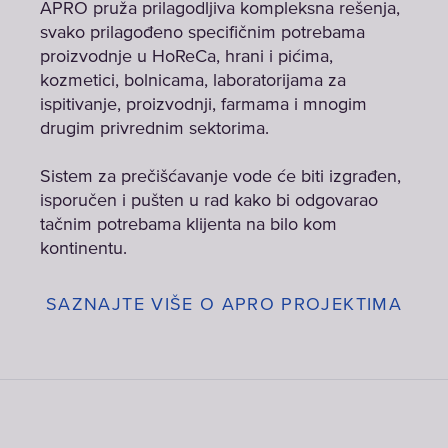
APRO pruža prilagodljiva kompleksna rešenja,
niskoj
svako prilagođeno specifičnim potrebama
ceni
proizvodnje u HoReCa, hrani i pićima,
kozmetici, bolnicama, laboratorijama za
ispitivanje, proizvodnji, farmama i mnogim
drugim privrednim sektorima.
Sistem za prečišćavanje vode će biti izgrađen,
isporučen i pušten u rad kako bi odgovarao
tačnim potrebama klijenta na bilo kom
kontinentu.
SAZNAJTE VIŠE O APRO PROJEKTIMA