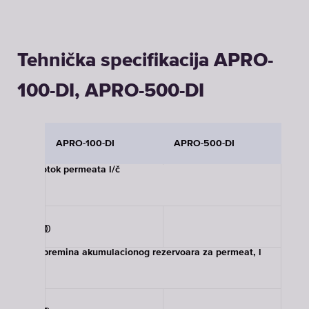
Tehnička specifikacija APRO-
100-DI, APRO-500-DI
APRO-100-DI
APRO-500-DI
Protok permeata l/č
100
500
Zapremina akumulacionog rezervoara za permeat, l