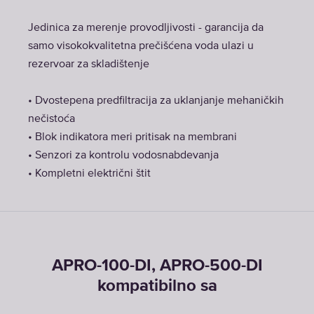
Jedinica za merenje provodljivosti - garancija da
samo visokokvalitetna prečišćena voda ulazi u
rezervoar za skladištenje
• Dvostepena predfiltracija za uklanjanje mehaničkih
nečistoća
• Blok indikatora meri pritisak na membrani
• Senzori za kontrolu vodosnabdevanja
• Kompletni električni štit
APRO-100-DI, APRO-500-DI
kompatibilno sa