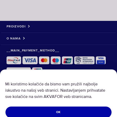
PROIZVODI
O NAMA
__MAIN_PAYMENT_METHOD__
Mi koristimo kolačiće da bismo vam pružili najbolje
iskustvo na našoj veb stranici. Nastavljanjem prihvatate
sve kolačiće na svim AKVAFOR veb stranicama.
Autorsko pravo © 2026 AQUAPHOR.
OK
Sva prava zadržana.