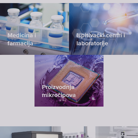
Medicina i
Ispitivački centri i
farmacija
laboratorije
Proizvodnja
mikročipova