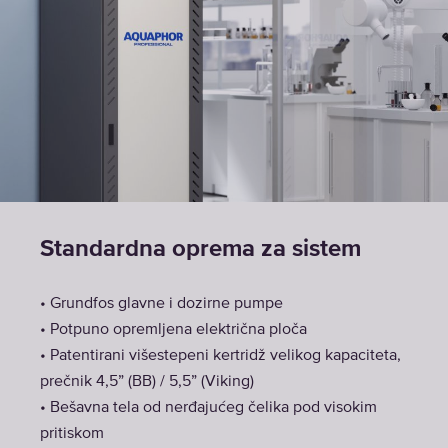
Standardna oprema za sistem
• Grundfos glavne i dozirne pumpe
• Potpuno opremljena električna ploča
• Patentirani višestepeni kertridž velikog kapaciteta,
prečnik 4,5” (BB) / 5,5” (Viking)
• Bešavna tela od nerđajućeg čelika pod visokim
pritiskom