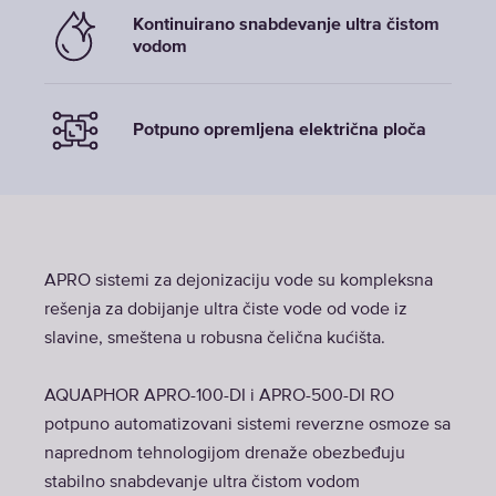
Kontinuirano snabdevanje ultra čistom
vodom
Potpuno opremljena električna ploča
APRO sistemi za dejonizaciju vode su kompleksna
rešenja za dobijanje ultra čiste vode od vode iz
slavine, smeštena u robusna čelična kućišta.
AQUAPHOR APRO-100-DI i APRO-500-DI RO
potpuno automatizovani sistemi reverzne osmoze sa
naprednom tehnologijom drenaže obezbeđuju
stabilno snabdevanje ultra čistom vodom