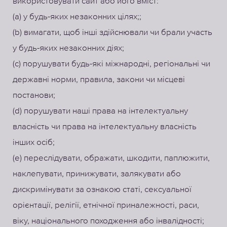
використовувати сайт або його вміст:
(а) у будь-яких незаконних цілях;;
(b) вимагати, щоб інші здійснювали чи брали участь
у будь-яких незаконних діях;
(c) порушувати будь-які міжнародні, регіональні чи
державні норми, правила, закони чи місцеві
постанови;
(d) порушувати наші права на інтелектуальну
власність чи права на інтелектуальну власність
інших осіб;
(e) переслідувати, ображати, шкодити, паплюжити,
наклепувати, принижувати, залякувати або
дискримінувати за ознакою статі, сексуальної
орієнтації, релігії, етнічної приналежності, раси,
віку, національного походження або інвалідності;