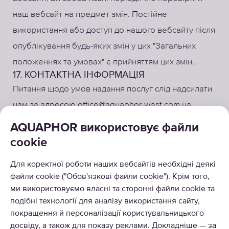
наш вебсайт на предмет змін. Постійне
використання або доступ до нашого вебсайту після
опублікування будь-яких змін у цих "Загальних
положеннях та умовах" є прийняттям цих змін..
17. КОНТАКТНА ІНФОРМАЦІЯ
Питання щодо умов надання послуг слід надсилати
нам за адресою office@aquaphor-west.com.ua.
AQUAPHOR використовує файли
cookie
КАТАЛОГ
Для коректної роботи наших вебсайтів необхідні деякі
РІШЕННЯ
файли cookie ("Обов'язкові файли cookie"). Крім того,
ми використовуємо власні та сторонні файли cookie та
ПРО НАС
подібні технології для аналізу використання сайту,
покращення й персоналізації користувальницького
досвіду, а також для показу реклами. Докладніше — за