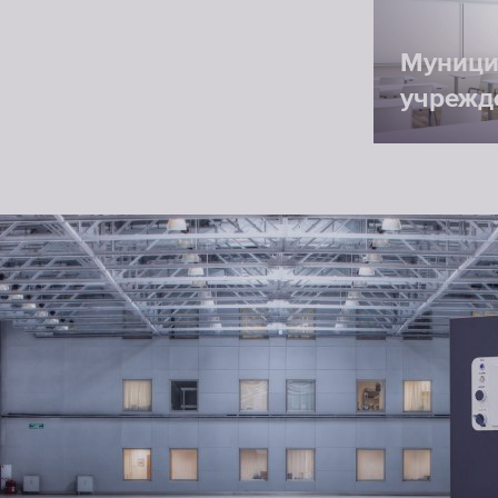
Муници
учрежд
Дополнительное оборуд
• Дозировочный насос с датчиком контроля у
• Насос подачи воды и накопительные емкост
• GSM/GPRS/модем
• Система промывки CIP