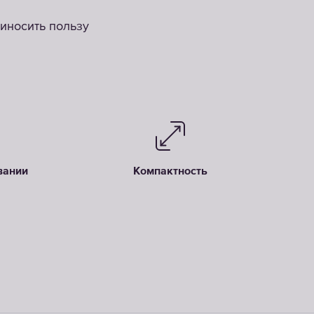
риносить пользу
вании
Компактность