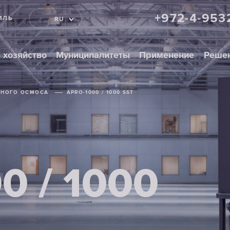
+972-4-953
ИЛЬ
RU
 хозяйство
Муниципалитеты
Применение
Реше
ТНОГО ОСМОСА
APRO-1000 / 1000 SST
0 / 1000