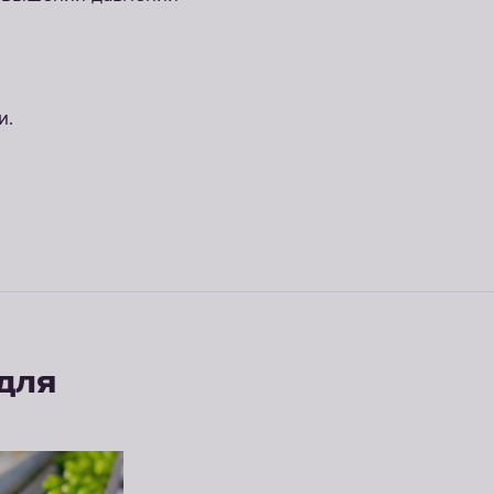
и.
 для