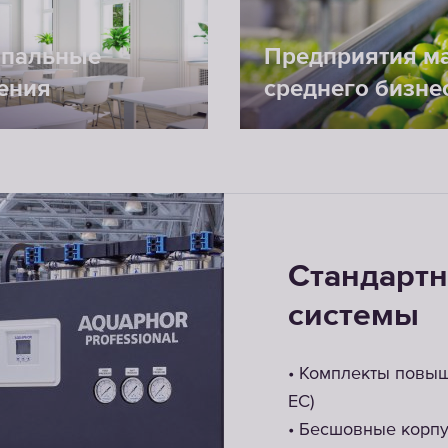
пальные
Предприятия ма
ения
среднего бизне
ование
Стандартн
системы
ровня реагента
и
• Комплекты повыш
ЕС)
• Бесшовные корп